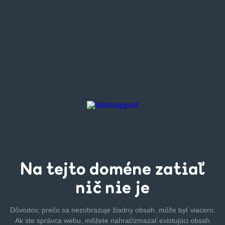
Na tejto
doméne zatiaľ
nič nie je
Dôvodov, prečo sa nezobrazuje žiadny obsah, môže byť
viacero.
Ak ste správca webu, môžete nahrať/zmazať
existujúci obsah