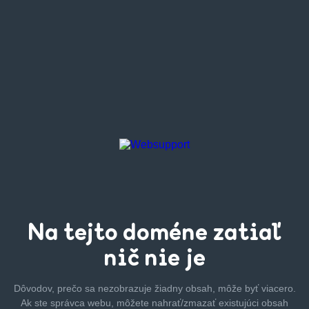
Na tejto
doméne zatiaľ
nič nie je
Dôvodov, prečo sa nezobrazuje žiadny obsah, môže byť
viacero.
Ak ste správca webu, môžete nahrať/zmazať
existujúci obsah