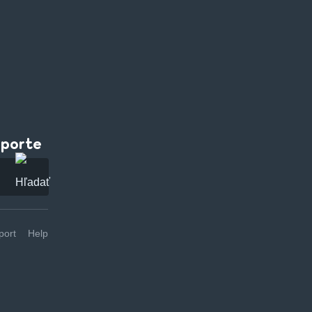
pporte
ort
Help