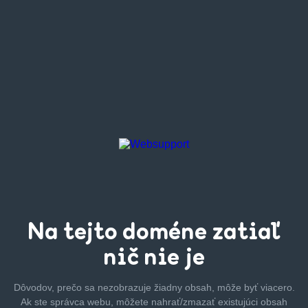
Na tejto
doméne zatiaľ
nič nie je
Dôvodov, prečo sa nezobrazuje žiadny obsah, môže byť
viacero.
Ak ste správca webu, môžete nahrať/zmazať
existujúci obsah