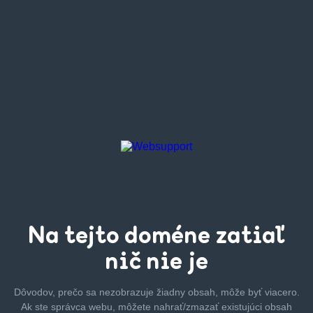
Na tejto
doméne zatiaľ
nič nie je
Dôvodov, prečo sa nezobrazuje žiadny obsah, môže byť
viacero.
Ak ste správca webu, môžete nahrať/zmazať
existujúci obsah