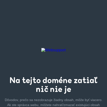
Na tejto
doméne zatiaľ
nič nie je
Dôvodov, prečo sa nezobrazuje žiadny obsah, môže byť
viacero.
Ak ste správca webu, môžete nahrať/zmazať
existujúci obsah