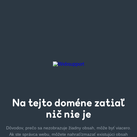
Na tejto
doméne zatiaľ
nič nie je
Dôvodov, prečo sa nezobrazuje žiadny obsah, môže byť
viacero.
Ak ste správca webu, môžete nahrať/zmazať
existujúci obsah