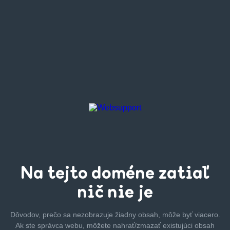
Na tejto
doméne zatiaľ
nič nie je
Dôvodov, prečo sa nezobrazuje žiadny obsah, môže byť
viacero.
Ak ste správca webu, môžete nahrať/zmazať
existujúci obsah