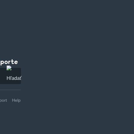
pporte
ort
Help