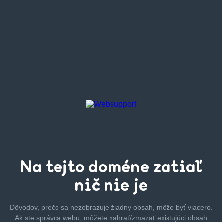
Na tejto
doméne zatiaľ
nič nie je
Dôvodov, prečo sa nezobrazuje žiadny obsah, môže byť
viacero.
Ak ste správca webu, môžete nahrať/zmazať
existujúci obsah