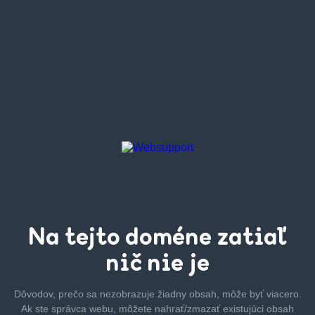
Na tejto
doméne zatiaľ
nič nie je
Dôvodov, prečo sa nezobrazuje žiadny obsah, môže byť
viacero.
Ak ste správca webu, môžete nahrať/zmazať
existujúci obsah