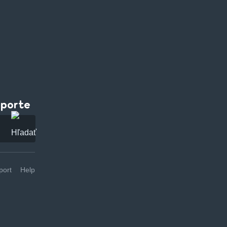
pporte
ort
Help