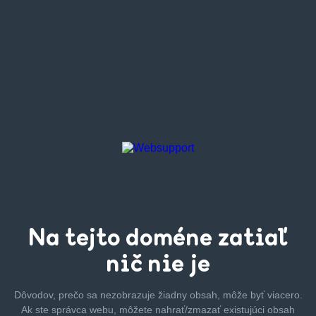
Na tejto
doméne zatiaľ
nič nie je
Dôvodov, prečo sa nezobrazuje žiadny obsah, môže byť
viacero.
Ak ste správca webu, môžete nahrať/zmazať
existujúci obsah