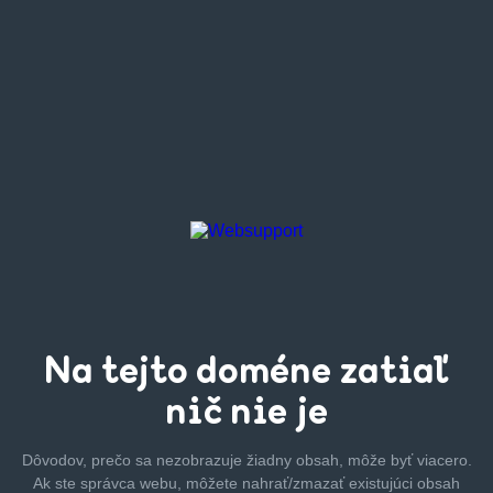
Na tejto
doméne zatiaľ
nič nie je
Dôvodov, prečo sa nezobrazuje žiadny obsah, môže byť
viacero.
Ak ste správca webu, môžete nahrať/zmazať
existujúci obsah