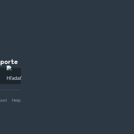
pporte
ort
Help