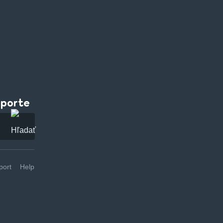
pporte
ort
Help