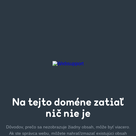
Na tejto
doméne zatiaľ
nič nie je
Dôvodov, prečo sa nezobrazuje žiadny obsah, môže byť
viacero.
Ak ste správca webu, môžete nahrať/zmazať
existujúci obsah