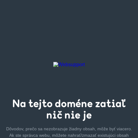
Na tejto
doméne zatiaľ
nič nie je
Dôvodov, prečo sa nezobrazuje žiadny obsah, môže byť
viacero.
Ak ste správca webu, môžete nahrať/zmazať
existujúci obsah