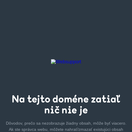
Na tejto
doméne zatiaľ
nič nie je
Dôvodov, prečo sa nezobrazuje žiadny obsah, môže byť
viacero.
Ak ste správca webu, môžete nahrať/zmazať
existujúci obsah