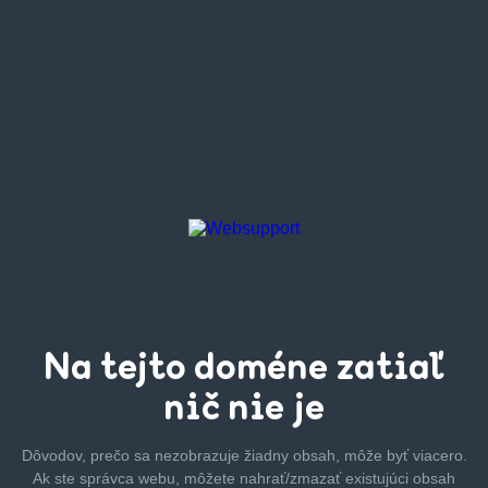
Na tejto
doméne zatiaľ
nič nie je
Dôvodov, prečo sa nezobrazuje žiadny obsah, môže byť
viacero.
Ak ste správca webu, môžete nahrať/zmazať
existujúci obsah